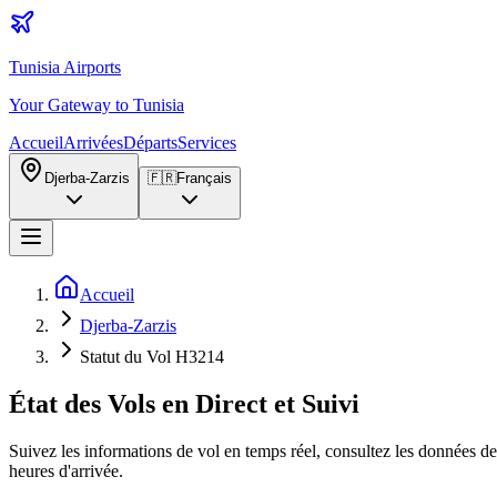
Tunisia Airports
Your Gateway to Tunisia
Accueil
Arrivées
Départs
Services
Djerba-Zarzis
🇫🇷
Français
Accueil
Djerba-Zarzis
Statut du Vol H3214
État des Vols en Direct et Suivi
Suivez les informations de vol en temps réel, consultez les données de 
heures d'arrivée.