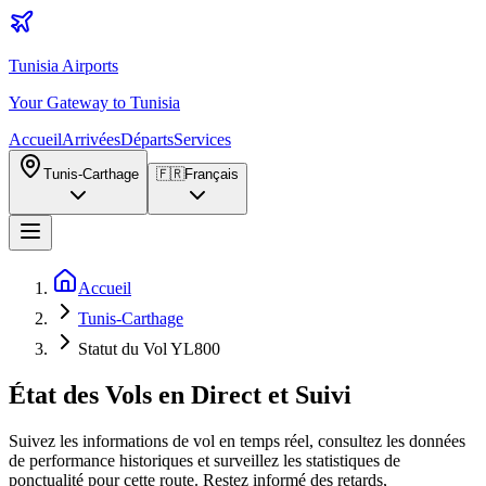
Tunisia Airports
Your Gateway to Tunisia
Accueil
Arrivées
Départs
Services
Tunis-Carthage
🇫🇷
Français
Accueil
Tunis-Carthage
Statut du Vol YL800
État des Vols en Direct et Suivi
Suivez les informations de vol en temps réel, consultez les données
de performance historiques et surveillez les statistiques de
ponctualité pour cette route. Restez informé des retards,