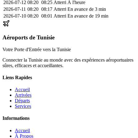
2026-07-12
08:20
08:25
Atterri
À l'heure
2026-07-11
08:20
08:17
Atterri
En avance de 3 min
2026-07-10
08:20
08:01
Atterri
En avance de 19 min
Aéroports de Tunisie
Votre Porte d'Entrée vers la Tunisie
Connecter la Tunisie au monde avec des expériences aéroportuaires
sûres, efficaces et accueillantes.
Liens Rapides
Accueil
Arrivées
Départs
Services
Informations
Accueil
À Propos