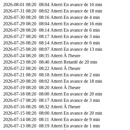
2026-08-01
08:20
08:04
Atterri
En avance de 16 min
2026-07-31
08:20
08:02
Atterri
En avance de 18 min
2026-07-30
08:20
08:16
Atterri
En avance de 4 min
2026-07-29
08:20
08:04
Atterri
En avance de 16 min
2026-07-28
08:20
08:14
Atterri
En avance de 6 min
2026-07-27
08:20
08:17
Atterri
En avance de 3 min
2026-07-26
08:20
08:14
Atterri
En avance de 6 min
2026-07-25
08:20
08:07
Atterri
En avance de 13 min
2026-07-24
08:20
08:35
Atterri
À l'heure
2026-07-23
08:20
08:40
Atterri
Retardé de 20 min
2026-07-22
08:20
08:22
Atterri
À l'heure
2026-07-21
08:20
08:18
Atterri
En avance de 2 min
2026-07-20
08:20
08:02
Atterri
En avance de 18 min
2026-07-19
08:20
08:20
Atterri
À l'heure
2026-07-18
08:20
08:00
Atterri
En avance de 20 min
2026-07-17
08:20
08:17
Atterri
En avance de 3 min
2026-07-16
08:20
08:32
Atterri
À l'heure
2026-07-15
08:20
08:00
Atterri
En avance de 20 min
2026-07-14
08:20
08:11
Atterri
En avance de 9 min
2026-07-13
08:20
08:19
Atterri
En avance de 1 min