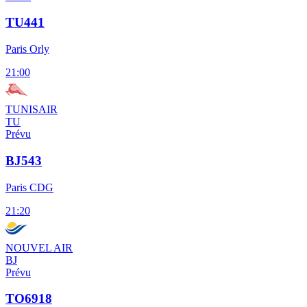
TU441
Paris Orly
21:00
TUNISAIR
TU
Prévu
BJ543
Paris CDG
21:20
NOUVEL AIR
BJ
Prévu
TO6918