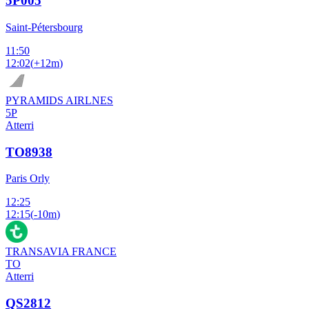
5P005
Saint-Pétersbourg
11:50
12:02
(
+12m
)
PYRAMIDS AIRLNES
5P
Atterri
TO8938
Paris Orly
12:25
12:15
(
-10m
)
TRANSAVIA FRANCE
TO
Atterri
QS2812