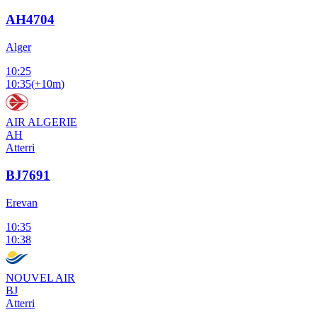
AH4704
Alger
10:25
10:35
(
+10m
)
AIR ALGERIE
AH
Atterri
BJ7691
Erevan
10:35
10:38
NOUVEL AIR
BJ
Atterri