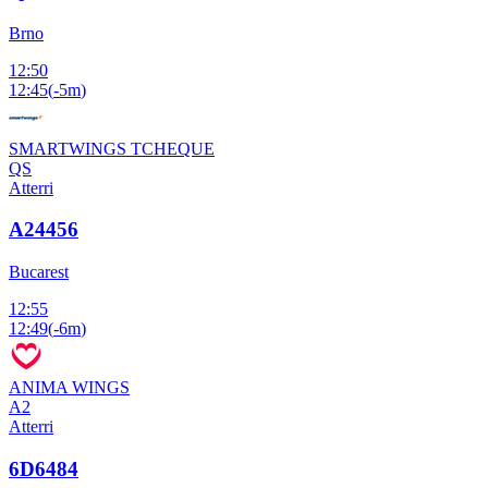
Brno
12:50
12:45
(
-5m
)
SMARTWINGS TCHEQUE
QS
Atterri
A24456
Bucarest
12:55
12:49
(
-6m
)
ANIMA WINGS
A2
Atterri
6D6484