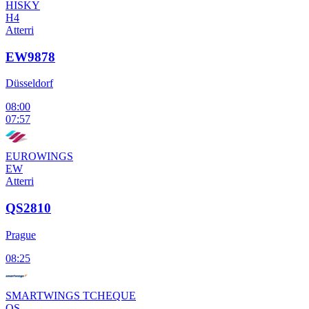
HISKY
H4
Atterri
EW9878
Düsseldorf
08:00
07:57
EUROWINGS
EW
Atterri
QS2810
Prague
08:25
SMARTWINGS TCHEQUE
QS