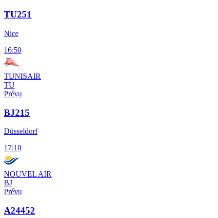
TU251
Nice
16:50
TUNISAIR
TU
Prévu
BJ215
Düsseldorf
17:10
NOUVEL AIR
BJ
Prévu
A24452