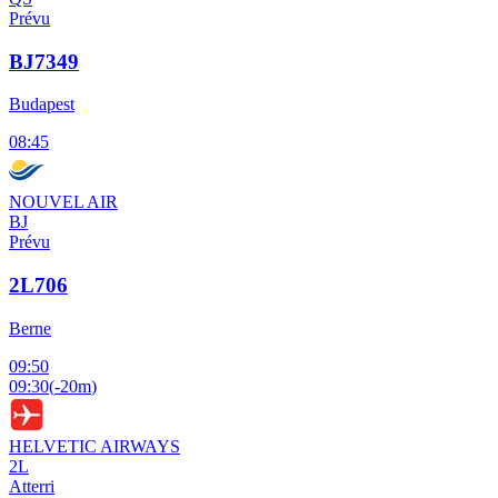
Prévu
BJ7349
Budapest
08:45
NOUVEL AIR
BJ
Prévu
2L706
Berne
09:50
09:30
(
-20m
)
HELVETIC AIRWAYS
2L
Atterri