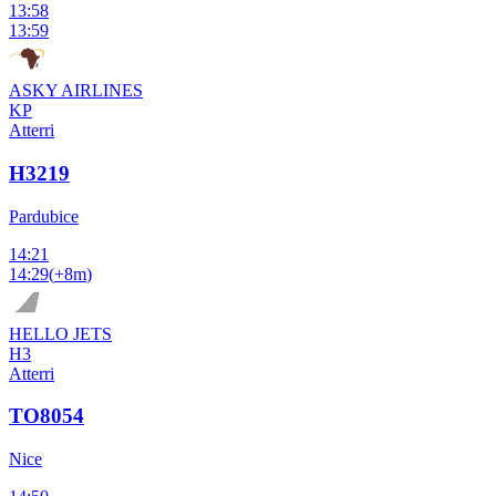
13:58
13:59
ASKY AIRLINES
KP
Atterri
H3219
Pardubice
14:21
14:29
(
+8m
)
HELLO JETS
H3
Atterri
TO8054
Nice