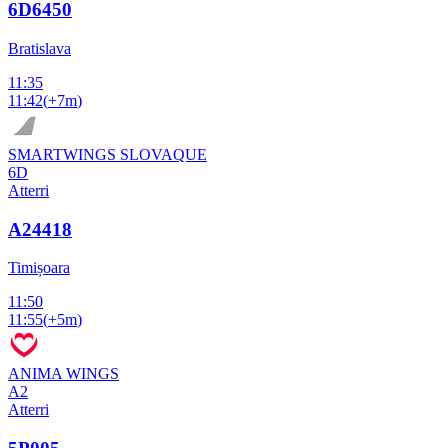
6D6450
Bratislava
11:35
11:42
(
+7m
)
SMARTWINGS SLOVAQUE
6D
Atterri
A24418
Timișoara
11:50
11:55
(
+5m
)
ANIMA WINGS
A2
Atterri