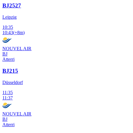
BJ2527
Leipzig
10:35
10:43
(
+8m
)
NOUVEL AIR
BJ
Atterri
BJ215
Düsseldorf
11:35
11:37
NOUVEL AIR
BJ
Atterri