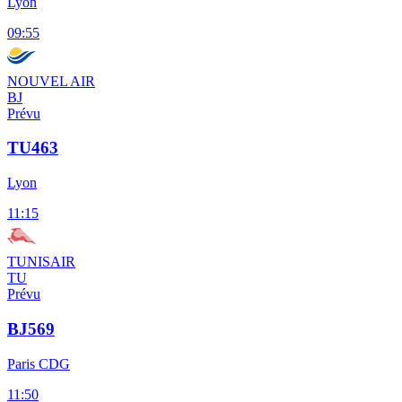
Lyon
09:55
NOUVEL AIR
BJ
Prévu
TU463
Lyon
11:15
TUNISAIR
TU
Prévu
BJ569
Paris CDG
11:50