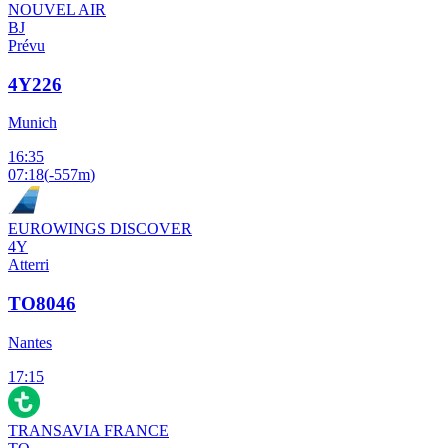
NOUVEL AIR
BJ
Prévu
4Y226
Munich
16:35
07:18
(
-557m
)
EUROWINGS DISCOVER
4Y
Atterri
TO8046
Nantes
17:15
TRANSAVIA FRANCE