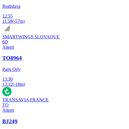
Bratislava
12:55
11:58
(
-57m
)
SMARTWINGS SLOVAQUE
6D
Atterri
TO8964
Paris Orly
13:30
13:12
(
-18m
)
TRANSAVIA FRANCE
TO
Atterri
BJ249