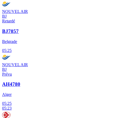
NOUVEL AIR
BJ
Retardé
BJ7857
Belgrade
05:25
NOUVEL AIR
BJ
Prévu
AH4780
Alger
05:25
05:23