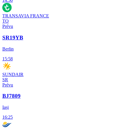
14:50
TRANSAVIA FRANCE
TO
Prévu
SR19YB
Berlin
15:58
SUNDAIR
SR
Prévu
BJ7809
Iași
16:25