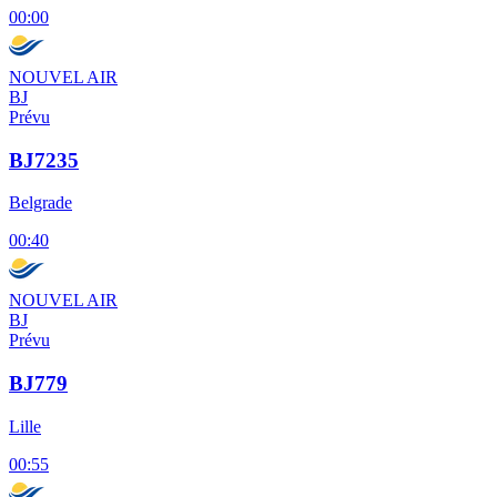
00:00
NOUVEL AIR
BJ
Prévu
BJ7235
Belgrade
00:40
NOUVEL AIR
BJ
Prévu
BJ779
Lille
00:55