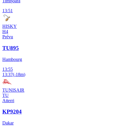
Timișoara
13:51
HISKY
H4
Prévu
TU895
Hambourg
13:55
13:37
(
-18m
)
TUNISAIR
TU
Atterri
KP9204
Dakar