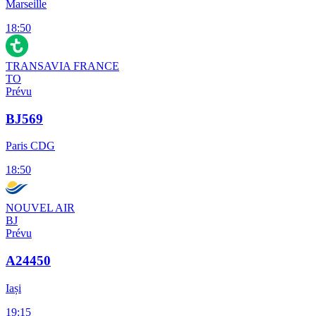
Marseille
18:50
TRANSAVIA FRANCE
TO
Prévu
BJ569
Paris CDG
18:50
NOUVEL AIR
BJ
Prévu
A24450
Iași
19:15